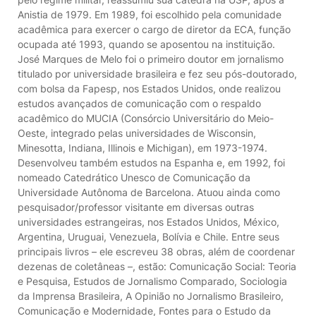
Anistia de 1979. Em 1989, foi escolhido pela comunidade
acadêmica para exercer o cargo de diretor da ECA, função
ocupada até 1993, quando se aposentou na instituição.
José Marques de Melo foi o primeiro doutor em jornalismo
titulado por universidade brasileira e fez seu pós-doutorado,
com bolsa da Fapesp, nos Estados Unidos, onde realizou
estudos avançados de comunicação com o respaldo
acadêmico do MUCIA (Consórcio Universitário do Meio-
Oeste, integrado pelas universidades de Wisconsin,
Minesotta, Indiana, Illinois e Michigan), em 1973-1974.
Desenvolveu também estudos na Espanha e, em 1992, foi
nomeado Catedrático Unesco de Comunicação da
Universidade Autônoma de Barcelona. Atuou ainda como
pesquisador/professor visitante em diversas outras
universidades estrangeiras, nos Estados Unidos, México,
Argentina, Uruguai, Venezuela, Bolívia e Chile. Entre seus
principais livros – ele escreveu 38 obras, além de coordenar
dezenas de coletâneas –, estão: Comunicação Social: Teoria
e Pesquisa, Estudos de Jornalismo Comparado, Sociologia
da Imprensa Brasileira, A Opinião no Jornalismo Brasileiro,
Comunicação e Modernidade, Fontes para o Estudo da