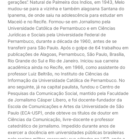
gerações”. Natural de Palmeira dos Índios, em 1943, Melo
mudou-se para a vizinha e também alagoana Santana do
Ipanema, de onde saiu na adolescência para estudar em
Maceió e no Recife. Formou-se em Jornalismo pela
Universidade Católica de Pernambuco e em Ciências
Jurídicas e Sociais pela Universidade Federal de
Pernambuco, durante a década de 1960, antes de se
transferir para São Paulo. Após o golpe de 64 trabalhou em
publicações de Alagoas, Pernambuco, São Paulo, Brasília,
Rio Grande do Sul e Rio de Janeiro. Iniciou sua carreira
acadêmica ainda no Recife, em 1966, como assistente do
professor Luiz Beltrão, no Instituto de Ciências da
Informação da Universidade Católica de Pernambuco. No
ano seguinte, já na capital paulista, fundou o Centro de
Pesquisas da Comunicação Social, mantido pela Faculdade
de Jornalismo Cásper Líbero, e foi docente-fundador da
Escola de Comunicações e Artes da Universidade de São
Paulo (ECA-USP), onde obteve os títulos de doutor em
Ciências da Comunicação, livre-docente e professor
catedrático de jornalismo. Impedido durante anos de
exercer a docência em universidades públicas brasileiras
pelo regime militar, reassumiu sua cátedra na USP, após a