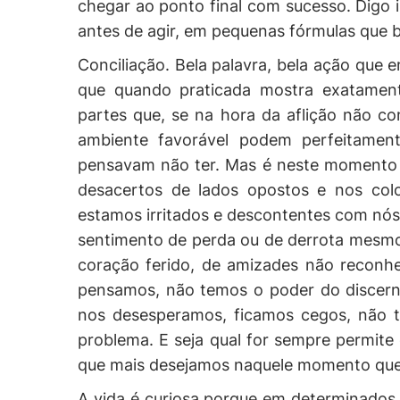
chegar ao ponto final com sucesso. Digo i
antes de agir, em pequenas fórmulas que 
Conciliação. Bela palavra, bela ação que e
que quando praticada mostra exatament
partes que, se na hora da aflição não co
ambiente favorável podem perfeitament
pensavam não ter. Mas é neste momento 
desacertos de lados opostos e nos co
estamos irritados e descontentes com nó
sentimento de perda ou de derrota mesmo 
coração ferido, de amizades não reconhec
pensamos, não temos o poder do discern
nos desesperamos, ficamos cegos, não te
problema. E seja qual for sempre permite
que mais desejamos naquele momento que 
A vida é curiosa porque em determinad