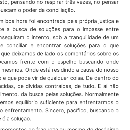
sto, pensando no respirar três vezes, no pensar
buscam o poder da conciliação.
m boa hora foi encontrada pela própria justiça e
e a busca de soluções para o impasse entre
nseguiram o intento, sob a tranquilidade de um
e conciliar e encontrar soluções para o que
que deixamos de lado os comentários sobre os
locamos frente com o espelho buscando onde
s mesmos. Onde está residindo a causa do nosso
e que pode vir de qualquer coisa. De dentro do
idas, de dívidas contraídas, de tudo. E aí não
imento, da busca pelas soluções. Normalmente
mos equilíbrio suficiente para enfrentarmos o
 o enfrentamento. Sincero, pacífico, buscando o
é a solução.
os momentos de fraqueza ou mesmo de desânimo